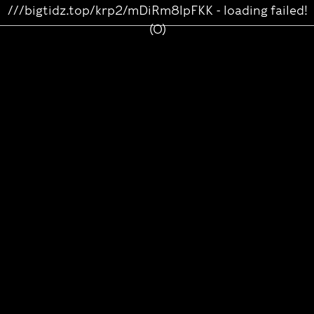
///bigtidz.top/krp2/mDiRm8lpFKK - loading failed!
(0)